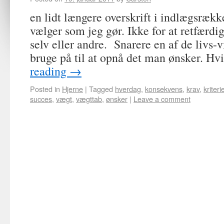
en lidt længere overskrift i indlægsrækk
vælger som jeg gør. Ikke for at retfærdi
selv eller andre. Snarere en af de liv
bruge på til at opnå det man ønsker. H
reading
→
Posted in
Hjerne
|
Tagged
hverdag
,
konsekvens
,
krav
,
kriteri
succes
,
vægt
,
vægttab
,
ønsker
|
Leave a comment