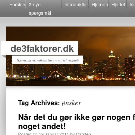
Forside
3 nye
Introduktion
Hjernen
Hjertet
In
spørgsmål
de3faktorer.dk
Hjerne,hjerte,indkøbskurv = varigt vægttab
ønsker
Tag Archives:
Når det du gør ikke gør nogen 
noget andet!
Posted on
19. januar 2011
by
Carsten