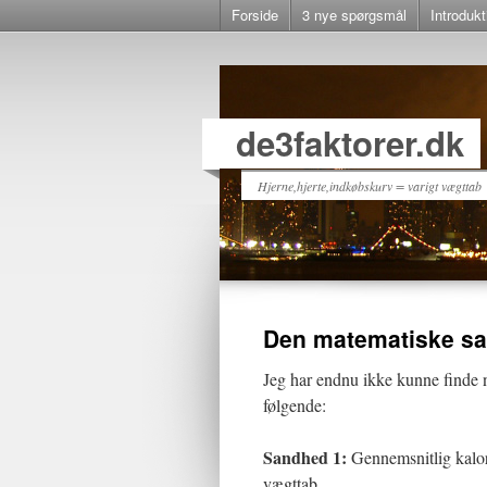
Forside
3 nye spørgsmål
Introdukt
de3faktorer.dk
Hjerne,hjerte,indkøbskurv = varigt vægttab
Den matematiske s
Jeg har endnu ikke kunne finde n
følgende:
Sandhed 1:
Gennemsnitlig kalor
vægttab