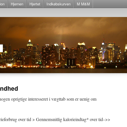
ion
Hjernen
Hjertet
Indkøbskurven
M M&M
andhed
ogen oprigtige interesseret i vægttab som er uenig om
ieforbrug over tid > Gennemsnitlig kalorieindtag* over tid–>>