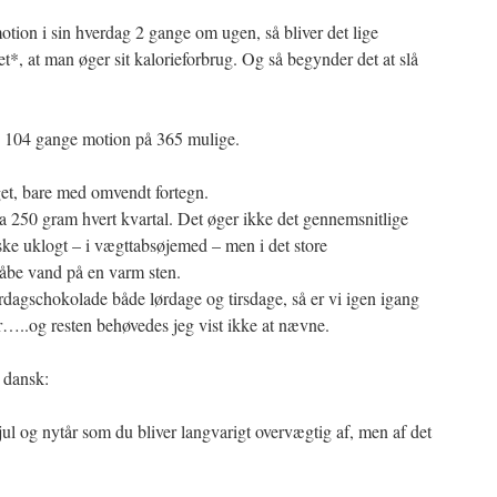
ion i sin hverdag 2 gange om ugen, så bliver det lige
året*, at man øger sit kalorieforbrug. Og så begynder det at slå
= 104 gange motion på 365 mulige.
et, bare med omvendt fortegn.
a 250 gram hvert kvartal. Det øger ikke det gennemsnitlige
åske uklogt – i vægttabsøjemed – men i det store
råbe vand på en varm sten.
rdagschokolade både lørdage og tirsdage, så er vi igen igang
r…..og resten behøvedes jeg vist ikke at nævne.
 dansk:
ul og nytår som du bliver langvarigt overvægtig af, men af det