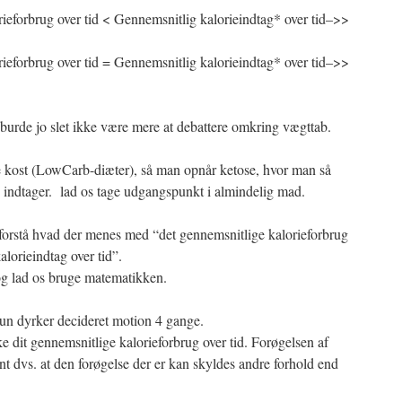
ieforbrug over tid < Gennemsnitlig kalorieindtag* over tid–>>
ieforbrug over tid = Gennemsnitlig kalorieindtag* over tid–>>
 burde jo slet ikke være mere at debattere omkring vægttab.
ge kost (LowCarb-diæter), så man opnår ketose, hvor man så
n indtager. lad os tage udgangspunkt i almindelig mad.
 forstå hvad der menes med “det gennemsnitlige kalorieforbrug
alorieindtag over tid”.
og lad os bruge matematikken.
un dyrker decideret motion 4 gange.
e dit gennemsnitlige kalorieforbrug over tid. Forøgelsen af
ant dvs. at den forøgelse der er kan skyldes andre forhold end