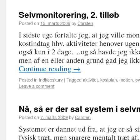
Selvmonitorering, 2. tilløb
Posted on
15. marts 2009
by
Carsten
I sidste uge fortalte jeg, at jeg ville mo
kostindtag hhv. aktiviteter henover ugen.
også kun i 2 dage….og så havde jeg ik
men af en eller anden grund gad jeg ikk
Continue reading
→
Posted in
Indkøbskurv
|
Tagged
aktivitet
,
kostplan
,
motion
,
ov
Leave a comment
Nå, så er der sat system i sel
Posted on
7. marts 2009
by
Carsten
Systemet er dannet ud fra, at jeg er så 
fysisk træt, men snarere mentalt træt af