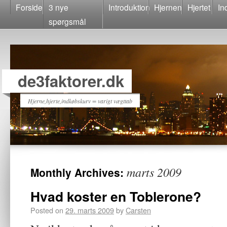
Forside
3 nye
Introduktion
Hjernen
Hjertet
In
spørgsmål
de3faktorer.dk
Hjerne,hjerte,indkøbskurv = varigt vægttab
marts 2009
Monthly Archives:
Hvad koster en Toblerone?
Posted on
29. marts 2009
by
Carsten