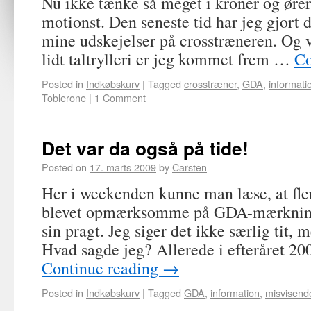
Nu ikke tænke så meget i kroner og ører
motionst. Den seneste tid har jeg gjort d
mine udskejelser på crosstræneren. Og 
lidt taltrylleri er jeg kommet frem …
Co
Posted in
Indkøbskurv
|
Tagged
crosstræner
,
GDA
,
informati
Toblerone
|
1 Comment
Det var da også på tide!
Posted on
17. marts 2009
by
Carsten
Her i weekenden kunne man læse, at fler
blevet opmærksomme på GDA-mærkninge
sin pragt. Jeg siger det ikke særlig tit, 
Hvad sagde jeg? Allerede i efteråret 20
Continue reading
→
Posted in
Indkøbskurv
|
Tagged
GDA
,
information
,
misvisend