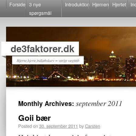
Forside
3 nye
Introduktion
Hjernen
Hjertet
In
spørgsmål
de3faktorer.dk
Hjerne,hjerte,indkøbskurv = varigt vægttab
september 2011
Monthly Archives:
Goii bær
Posted on
30. september 2011
by
Carsten