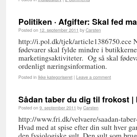
Politiken · Afgifter: Skal fed 
Posted on
12. september 2011
by
Carsten
http://i.pol.dk/tjek/article1386750.ece 
fødevarer skal fylde mindre i butikkerne
marketingsaktiviteter. Og så skal føde
ordenligt næringsinformation.
Posted in
Ikke kategoriseret
|
Leave a comment
Sådan taber du dig til frokost | 
Posted on
9. september 2011
by
Carsten
http://www.fri.dk/velvaere/saadan-taber-
Hvad med at spise efter din sult hver g
den fysiologiske sult. Den sult som brug