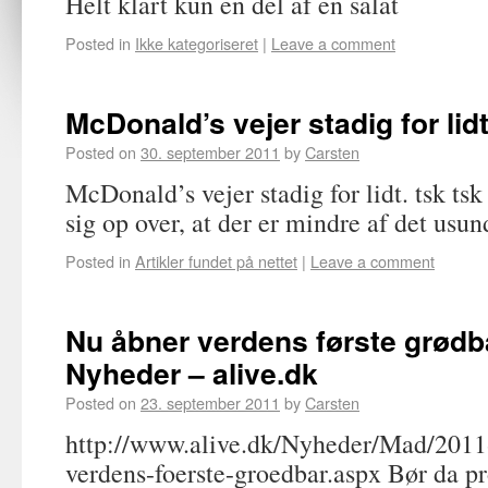
Helt klart kun en del af en salat
Posted in
Ikke kategoriseret
|
Leave a comment
McDonald’s vejer stadig for lidt
Posted on
30. september 2011
by
Carsten
McDonald’s vejer stadig for lidt. tsk ts
sig op over, at der er mindre af det usu
Posted in
Artikler fundet på nettet
|
Leave a comment
Nu åbner verdens første grødb
Nyheder – alive.dk
Posted on
23. september 2011
by
Carsten
http://www.alive.dk/Nyheder/Mad/2011
verdens-foerste-groedbar.aspx Bør da p