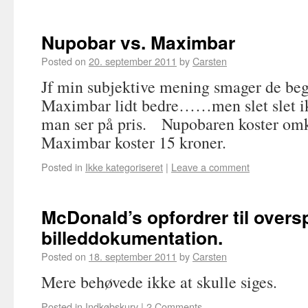
Nupobar vs. Maximbar
Posted on
20. september 2011
by
Carsten
Jf min subjektive mening smager de 
Maximbar lidt bedre……men slet slet i
man ser på pris. Nupobaren koster omk
Maximbar koster 15 kroner.
Posted in
Ikke kategoriseret
|
Leave a comment
McDonald’s opfordrer til overs
billeddokumentation.
Posted on
18. september 2011
by
Carsten
Mere behøvede ikke at skulle siges.
Posted in
Indkøbskurv
|
2 Comments