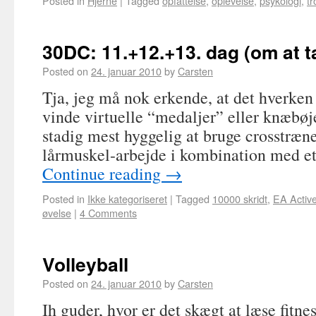
Posted in
Hjerne
|
Tagged
opfattelse
,
oplevelse
,
psykologi
,
tr
30DC: 11.+12.+13. dag (om at t
Posted on
24. januar 2010
by
Carsten
Tja, jeg må nok erkende, at det hverken 
vinde virtuelle “medaljer” eller knæbøje
stadig mest hyggelig at bruge crosstræn
lårmuskel-arbejde i kombination med et
Continue reading
→
Posted in
Ikke kategoriseret
|
Tagged
10000 skridt
,
EA Activ
øvelse
|
4 Comments
Volleyball
Posted on
24. januar 2010
by
Carsten
Ih guder, hvor er det skægt at læse fitn