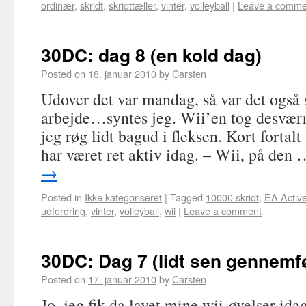
ordinær
,
skridt
,
skridttæller
,
vinter
,
volleyball
|
Leave a comme
30DC: dag 8 (en kold dag)
Posted on
18. januar 2010
by
Carsten
Udover det var mandag, så var det også 
arbejde…syntes jeg. Wii’en tog desværr
jeg røg lidt bagud i fleksen. Kort fortalt 
har været ret aktiv idag. – Wii, på den
→
Posted in
Ikke kategoriseret
|
Tagged
10000 skridt
,
EA Activ
udfordring
,
vinter
,
volleyball
,
wii
|
Leave a comment
30DC: Dag 7 (lidt sen gennemf
Posted on
17. januar 2010
by
Carsten
Jo, jeg fik da lavet mine wii-øvelser id