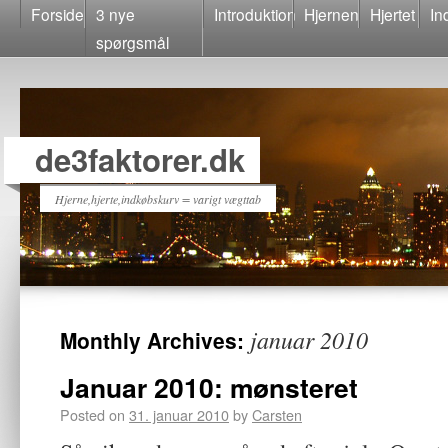
Forside
3 nye
Introduktion
Hjernen
Hjertet
In
spørgsmål
de3faktorer.dk
Hjerne,hjerte,indkøbskurv = varigt vægttab
januar 2010
Monthly Archives:
Januar 2010: mønsteret
Posted on
31. januar 2010
by
Carsten