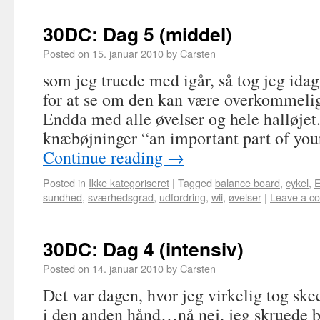
30DC: Dag 5 (middel)
Posted on
15. januar 2010
by
Carsten
som jeg truede med igår, så tog jeg id
for at se om den kan være overkommelig.
Endda med alle øvelser og hele halløjet
knæbøjninger “an important part of yo
Continue reading
→
Posted in
Ikke kategoriseret
|
Tagged
balance board
,
cykel
,
E
sundhed
,
sværhedsgrad
,
udfordring
,
wii
,
øvelser
|
Leave a c
30DC: Dag 4 (intensiv)
Posted on
14. januar 2010
by
Carsten
Det var dagen, hvor jeg virkelig tog sk
i den anden hånd…nå nej, jeg skruede b