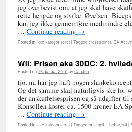
jeg overbevist om, at jeg skal have skaff
rette længde og styrke. Øvelsen Biceps
kan jeg ikke gennemføre medmindre ela
…
Continue reading
→
Posted in
Ikke kategoriseret
|
Tagged
crosstræner
,
EA Active
Wii: Prisen aka 30DC: 2. hvile
Posted on
16. januar 2010
by
Carsten
tjo, nu har jeg haft nogen slankekoncept
Og det samme skal naturligvis ske for w
der anskaffelsesprisen og så udgifter til
Konsollen koster ca. 1500 kroner EA Spo
…
Continue reading
→
Posted in
Ikke kategoriseret
|
Tagged
pris
,
spil
,
tilbehør
,
wii
|