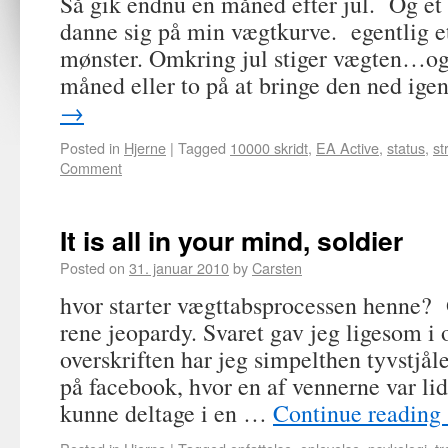
Så gik endnu en måned efter jul. Og et 
danne sig på min vægtkurve. egentlig et
mønster. Omkring jul stiger vægten…og 
måned eller to på at bringe den ned ig
→
Posted in
Hjerne
|
Tagged
10000 skridt
,
EA Active
,
status
,
st
Comment
It is all in your mind, soldier
Posted on
31. januar 2010
by
Carsten
hvor starter vægttabsprocessen henne? O
rene jeopardy. Svaret gav jeg ligesom i 
overskriften har jeg simpelthen tyvstjå
på facebook, hvor en af vennerne var li
kunne deltage i en …
Continue reading