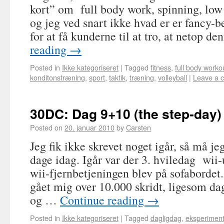
kort” om full body work, spinning, low 
og jeg ved snart ikke hvad er er fancy-b
for at få kunderne til at tro, at netop 
reading
→
Posted in
Ikke kategoriseret
|
Tagged
fitness
,
full body worko
konditonstræning
,
sport
,
taktik
,
træning
,
volleyball
|
Leave a 
30DC: Dag 9+10 (the step-day)
Posted on
20. januar 2010
by
Carsten
Jeg fik ikke skrevet noget igår, så må jeg
dage idag. Igår var der 3. hviledag wii-
wii-fjernbetjeningen blev på sofabordet.
gået mig over 10.000 skridt, ligesom d
og …
Continue reading
→
Posted in
Ikke kategoriseret
|
Tagged
dagligdag
,
eksperimen