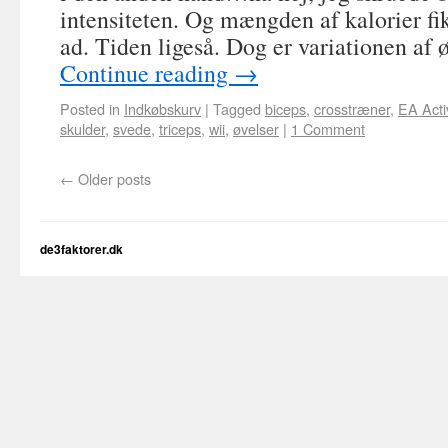
intensiteten. Og mængden af kalorier fi
ad. Tiden ligeså. Dog er variationen af
Continue reading
→
Posted in
Indkøbskurv
|
Tagged
biceps
,
crosstræner
,
EA Acti
skulder
,
svede
,
triceps
,
wii
,
øvelser
|
1 Comment
←
Older posts
de3faktorer.dk