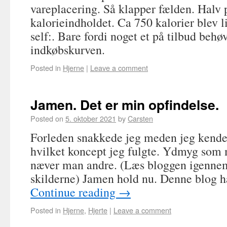
vareplacering. Så klapper fælden. Halv 
kalorieindholdet. Ca 750 kalorier blev lig
self:. Bare fordi noget et på tilbud behø
indkøbskurven.
Posted in
Hjerne
|
Leave a comment
Jamen. Det er min opfindelse.
Posted on
5. oktober 2021
by
Carsten
Forleden snakkede jeg meden jeg kend
hvilket koncept jeg fulgte. Ydmyg som 
næver man andre. (Læs bloggen igennem
skilderne) Jamen hold nu. Denne blog h
Continue reading
→
Posted in
Hjerne
,
Hjerte
|
Leave a comment