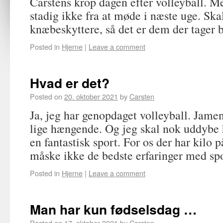
Carstens krop dagen efter volleyball. M
stadig ikke fra at møde i næste uge. Ska
knæbeskyttere, så det er dem der tager 
Posted in
Hjerne
|
Leave a comment
Hvad er det?
Posted on
20. oktober 2021
by
Carsten
Ja, jeg har genopdaget volleyball. Jamen
lige hængende. Og jeg skal nok uddybe h
en fantastisk sport. For os der har kilo 
måske ikke de bedste erfaringer med spo
Posted in
Hjerne
|
Leave a comment
Man har kun fødselsdag …
Posted on
17. oktober 2021
by
Carsten