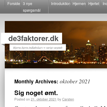
Forside
3 nye
Introduktion
Hjernen
Hjertet
In
spørgsmål
de3faktorer.dk
Hjerne,hjerte,indkøbskurv = varigt vægttab
oktober 2021
Monthly Archives:
Sig noget ømt.
Posted on
21. oktober 2021
by
Carsten