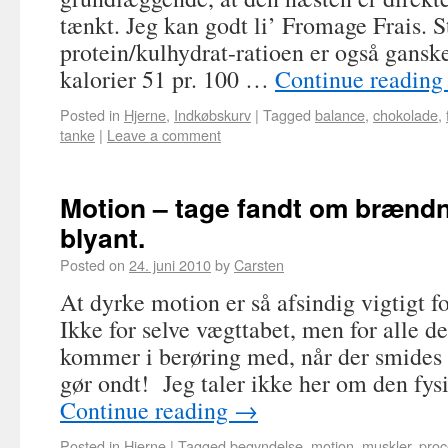
tænkt. Jeg kan godt li’ Fromage Frais. St
protein/kulhydrat-ratioen er også gansk
kalorier 51 pr. 100 …
Continue readin
Posted in
Hjerne
,
Indkøbskurv
|
Tagged
balance
,
chokolade
,
tanke
|
Leave a comment
Motion – tage fandt om bræn
blyant.
Posted on
24. juni 2010
by
Carsten
At dyrke motion er så afsindig vigtigt f
Ikke for selve vægttabet, men for alle d
kommer i berøring med, når der smides 
gør ondt! Jeg taler ikke her om den fy
Continue reading
→
Posted in
Hjerne
|
Tagged
begyndelse
,
motion
,
muskler
,
proc