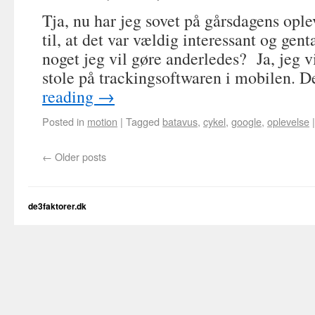
Tja, nu har jeg sovet på gårsdagens op
til, at det var vældig interessant og gen
noget jeg vil gøre anderledes? Ja, jeg vi
stole på trackingsoftwaren i mobilen. 
reading
→
Posted in
motion
|
Tagged
batavus
,
cykel
,
google
,
oplevelse
|
←
Older posts
de3faktorer.dk