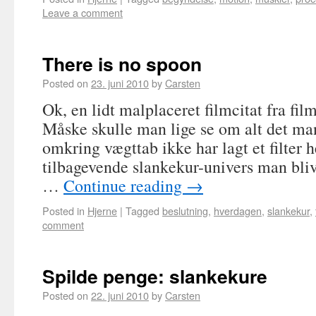
Leave a comment
There is no spoon
Posted on
23. juni 2010
by
Carsten
Ok, en lidt malplaceret filmcitat fra fi
Måske skulle man lige se om alt det man
omkring vægttab ikke har lagt et filter 
tilbagevende slankekur-univers man bliv
…
Continue reading
→
Posted in
Hjerne
|
Tagged
beslutning
,
hverdagen
,
slankekur
,
comment
Spilde penge: slankekure
Posted on
22. juni 2010
by
Carsten