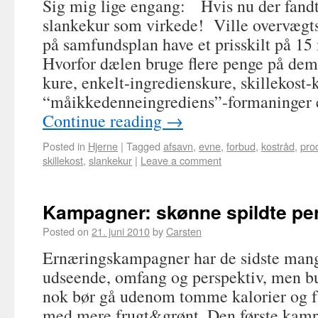
Sig mig lige engang: Hvis nu der fandt
slankekur som virkede! Ville overvægts
på samfundsplan have et prisskilt på 15
Hvorfor dælen bruge flere penge på de
kure, enkelt-ingredienskure, skillekost-
“måikkedenneingrediens”-formaninger 
Continue reading
→
Posted in
Hjerne
|
Tagged
afsavn
,
evne
,
forbud
,
kostråd
,
pro
skillekost
,
slankekur
|
Leave a comment
Kampagner: skønne spildte pe
Posted on
21. juni 2010
by
Carsten
Ernæringskampagner har de sidste mange
udseende, omfang og perspektiv, men bu
nok bør gå udenom tomme kalorier og 
med mere frugt&grønt. Den første kam