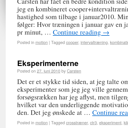
Carsten har fået en bedre kondition side
jeg en kombineret cooper+intervaltræ
hastighed som tilbage i januar2010. Min
følger: Hvor træningen i januar gav en j
pr minut, …
Continue reading
→
Posted in
motion
|
Tagged
cooper
,
intervaltræning
,
kombinati
Eksperimenterne
Posted on
27. juni 2010
by
Carsten
Det er et stykke tid siden, at jeg talte 
eksperimenter som jeg jeg ville gennem
forsøgsrækken har jeg aflyst, men tilge
hvilket var den underliggende motivatio
den. Det jeg ønskede at …
Continue re
Posted in
motion
|
Tagged
crosstræner
,
ctr3
,
eksperiment
,
ki