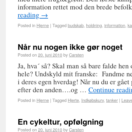
information rettet mod den brede befo
reading
→
Posted in
Hjerne
|
Tagged
budskab
,
holdning
,
information
,
k
Når nu nogen ikke gør noget
Posted on
20. juni 2010
by
Carsten
Ja, hva´ så? Skal man så bare falde hen 
hele? Undskyld mit franske: Fandme ne
i deres egen hverdag! Når nu du er gået
efter den anden….og …
Continue read
Posted in
Hjerne
|
Tagged
Hjerte
,
Indkøbskurv
,
tanker
|
Leav
En cykeltur, opfølgning
Posted on
20. juni 2010
by
Carsten