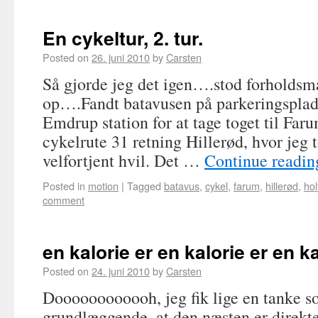
En cykeltur, 2. tur.
Posted on
26. juni 2010
by
Carsten
Så gjorde jeg det igen….stod forholdsmæ
op….Fandt batavusen på parkeringsplad
Emdrup station for at tage toget til Faru
cykelrute 31 retning Hillerød, hvor jeg t
velfortjent hvil. Det …
Continue readi
Posted in
motion
|
Tagged
batavus
,
cykel
,
farum
,
hillerød
,
hol
comment
en kalorie er en kalorie er en k
Posted on
24. juni 2010
by
Carsten
Doooooooooooh, jeg fik lige en tanke s
grundlæggende, at den næsten er direkte