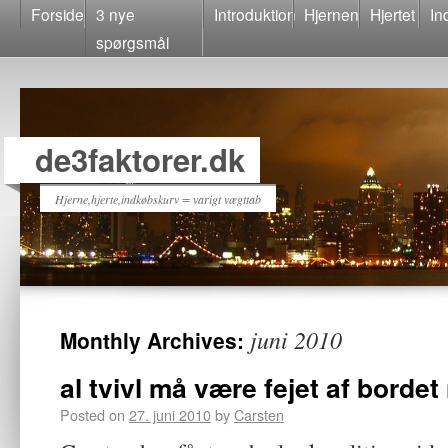
Forside
3 nye
Introduktion
Hjernen
Hjertet
In
spørgsmål
de3faktorer.dk
Hjerne,hjerte,indkøbskurv = varigt vægttab
juni 2010
Monthly Archives:
al tvivl må være fejet af bordet
Posted on
27. juni 2010
by
Carsten