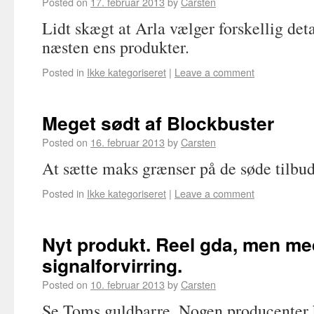
Posted on
17. februar 2013
by
Carsten
Lidt skægt at Arla vælger forskellig det
næsten ens produkter.
Posted in
Ikke kategoriseret
|
Leave a comment
Meget sødt af Blockbuster
Posted on
16. februar 2013
by
Carsten
At sætte maks grænser på de søde tilbu
Posted in
Ikke kategoriseret
|
Leave a comment
Nyt produkt. Reel gda, men me
signalforvirring.
Posted on
10. februar 2013
by
Carsten
Se Toms guldbarre. Nogen producenter k