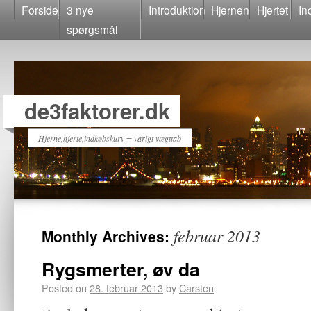
Forside
3 nye
Introduktion
Hjernen
Hjertet
In
spørgsmål
de3faktorer.dk
Hjerne,hjerte,indkøbskurv = varigt vægttab
februar 2013
Monthly Archives:
Rygsmerter, øv da
Posted on
28. februar 2013
by
Carsten