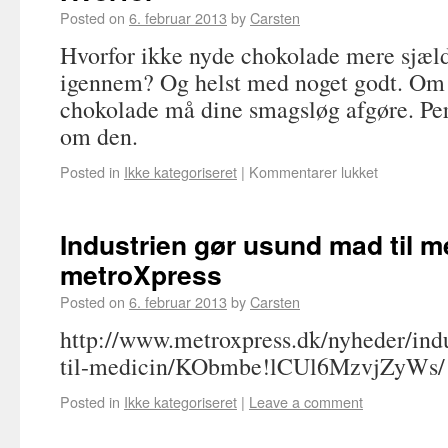
Posted on
6. februar 2013
by
Carsten
Hvorfor ikke nyde chokolade mere sjæl
igennem? Og helst med noget godt. Om
chokolade må dine smagsløg afgøre. Per
om den.
Posted in
Ikke kategoriseret
|
Kommentarer lukket
Industrien gør usund mad til m
metroXpress
Posted on
6. februar 2013
by
Carsten
http://www.metroxpress.dk/nyheder/ind
til-medicin/KObmbe!lCUl6MzvjZyWs/
Posted in
Ikke kategoriseret
|
Leave a comment