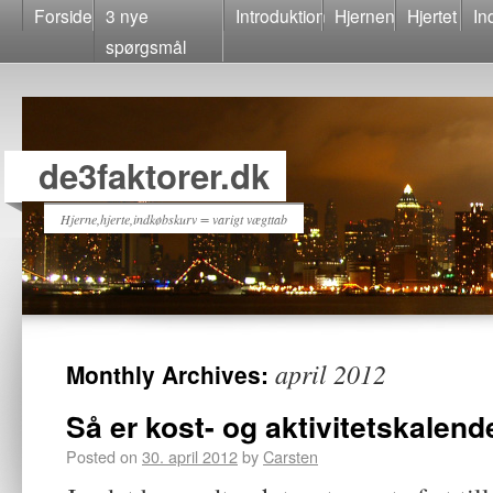
Forside
3 nye
Introduktion
Hjernen
Hjertet
In
spørgsmål
de3faktorer.dk
Hjerne,hjerte,indkøbskurv = varigt vægttab
april 2012
Monthly Archives:
Så er kost- og aktivitetskalen
Posted on
30. april 2012
by
Carsten