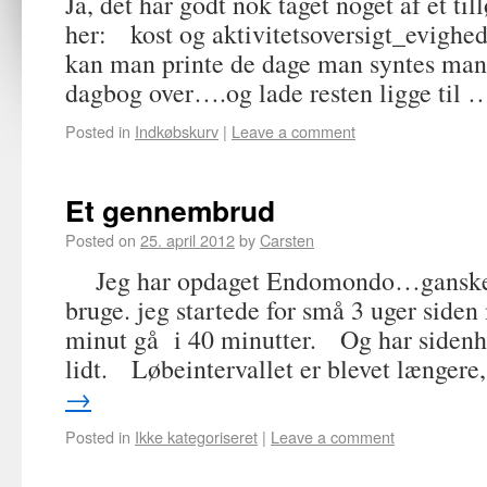
Ja, det har godt nok taget noget af et ti
her: kost og aktivitetsoversigt_evighe
kan man printe de dage man syntes man ha
dagbog over….og lade resten ligge til
Posted in
Indkøbskurv
|
Leave a comment
Et gennembrud
Posted on
25. april 2012
by
Carsten
Jeg har opdaget Endomondo…ganske s
bruge. jeg startede for små 3 uger side
minut gå i 40 minutter. Og har sidenh
lidt. Løbeintervallet er blevet længer
→
Posted in
Ikke kategoriseret
|
Leave a comment