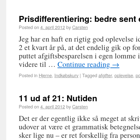
Prisdifferentiering: bedre sent 
Posted on
4. april 2012
by
Carsten
Jeg har en haft en rigtig god oplevelse 
2 et kvart år på, at det endelig gik op fo
puttet afgiftsbesparelsen i egen lomme is
videre til …
Continue reading
→
Posted in
Hjerne
,
Indkøbskurv
|
Tagged
afgifter
,
oplevelse
,
po
11 ud af 21: Nutiden
Posted on
4. april 2012
by
Carsten
Det er der egentlig ikke så meget at skr
udover at være et grammatisk betegnels
sker lige nu – er ret forskellig fra perso