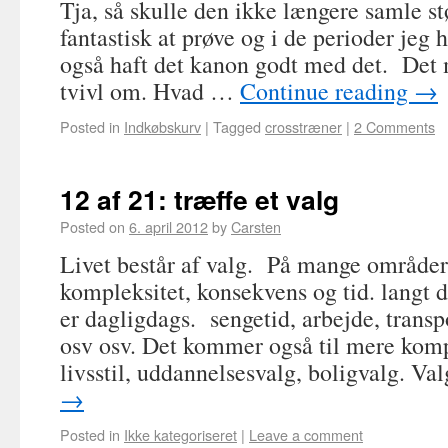
Tja, så skulle den ikke længere samle st
fantastisk at prøve og i de perioder jeg h
også haft det kanon godt med det. Det 
tvivl om. Hvad …
Continue reading
→
Posted in
Indkøbskurv
|
Tagged
crosstræner
|
2 Comments
12 af 21: træffe et valg
Posted on
6. april 2012
by
Carsten
Livet består af valg. På mange områder 
kompleksitet, konsekvens og tid. langt de
er dagligdags. sengetid, arbejde, transp
osv osv. Det kommer også til mere komp
livsstil, uddannelsesvalg, boligvalg. V
→
Posted in
Ikke kategoriseret
|
Leave a comment