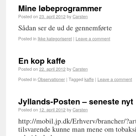
Mine løbeprogrammer
Posted on
23. april 2012
by
Carsten
Sådan ser de ud de gennemførte
Posted in
Ikke kategoriseret
|
Leave a comment
En kop kaffe
Posted on
22. april 2012
by
Carsten
Posted in
Observationer
|
Tagged
kaffe
|
Leave a comment
Jyllands-Posten – seneste nyt
Posted on
12. april 2012
by
Carsten
http://mobil.jp.dk/Erhverv/brancher/?a
tilsvarende kunne man mene om tobaksi