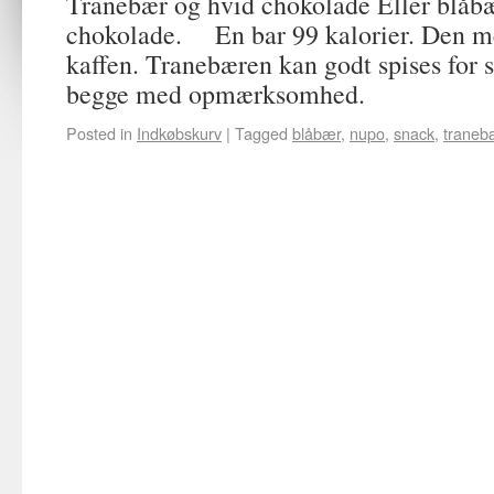
Tranebær og hvid chokolade Eller blåb
chokolade. En bar 99 kalorier. Den me
kaffen. Tranebæren kan godt spises for s
begge med opmærksomhed.
Posted in
Indkøbskurv
|
Tagged
blåbær
,
nupo
,
snack
,
traneb