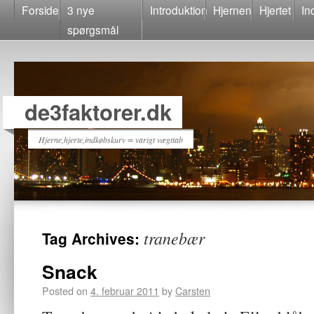
Forside
3 nye
Introduktion
Hjernen
Hjertet
In
spørgsmål
de3faktorer.dk
Hjerne,hjerte,indkøbskurv = varigt vægttab
tranebær
Tag Archives:
Snack
Posted on
4. februar 2011
by
Carsten