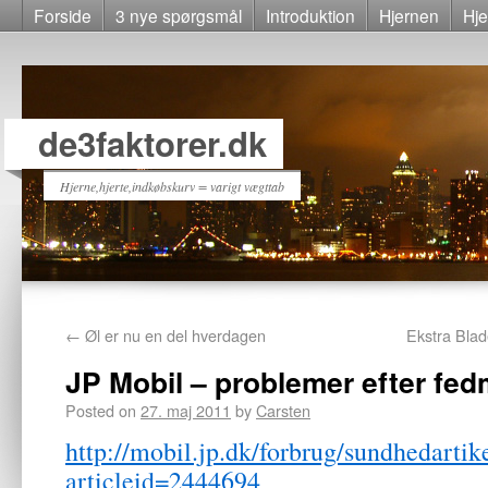
Forside
3 nye spørgsmål
Introduktion
Hjernen
Hje
de3faktorer.dk
Hjerne,hjerte,indkøbskurv = varigt vægttab
←
Øl er nu en del hverdagen
Ekstra Blade
JP Mobil – problemer efter fed
Posted on
27. maj 2011
by
Carsten
http://mobil.jp.dk/forbrug/sundhedartik
articleid=2444694