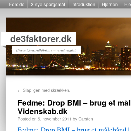
Forside
3 nye spørgsmål
Introduktion
Hjernen
Hje
de3faktorer.dk
Hjerne,hjerte,indkøbskurv = varigt vægttab
←
Slap igen med skrækken.
Fedme: Drop BMI – brug et mål
Videnskab.dk
Posted on
5. november 2011
by
Carsten
Fedme: Drop BMI – brug et målebånd |