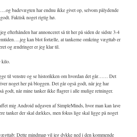
1…..og badevægten har endnu ikke givet op, selvom pålydende
 godt. Faktisk noget rigtig hø.
 jeg efterhånden har annonceret så tit her på siden de sidste 3-4
fremtiden….jeg kan blot fortælle, at tankerne omkring vægttab er
ret og ændringer er jeg klar til.
 kilo.
igge til venstre og se historikken om hvordan det går…… Det
river noget her på bloggen. Det går også godt, når jeg har
så godt, når mine tanker ikke flagrer i alle mulige retninger.
skaffet mig Android udgaven af SimpleMinds, hvor man kan lave
re tanker der skal dækkes, men fokus lige skal ligge på noget
r vægttab: Dette mindmap vil jeg dykke ned i den kommende