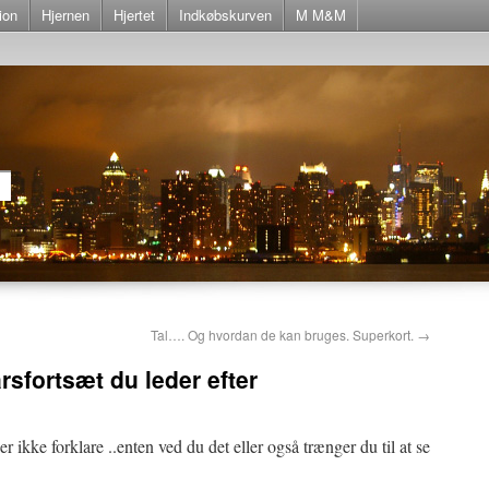
ion
Hjernen
Hjertet
Indkøbskurven
M M&M
Tal…. Og hvordan de kan bruges. Superkort.
→
årsfortsæt du leder efter
r ikke forklare ..enten ved du det eller også trænger du til at se