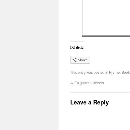
Del dette:
Share
This entry was posted in
Hjerne
. Boo
←
En gammel kendis
Leave a Reply