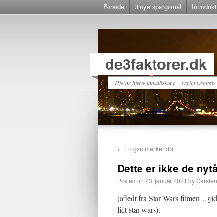
Forside
3 nye spørgsmål
Introdukt
de3faktorer.dk
Hjerne,hjerte,indkøbskurv = varigt vægttab
←
En gammel kendis
Dette er ikke de nyt
Posted on
23. januar 2021
by
Carsten
(afledt fra Star Wars filmen…gide
lidt star wars).