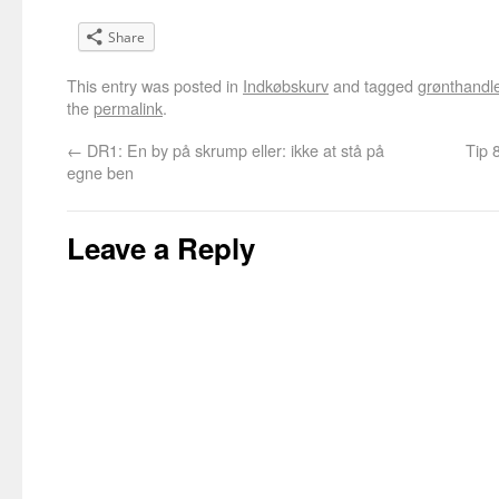
Share
This entry was posted in
Indkøbskurv
and tagged
grønthandl
the
permalink
.
←
DR1: En by på skrump eller: ikke at stå på
Tip 
egne ben
Leave a Reply