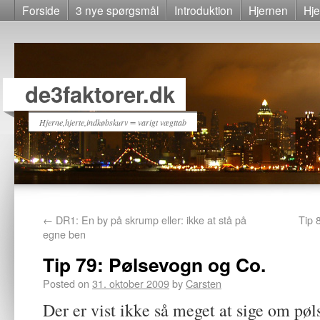
Forside
3 nye spørgsmål
Introduktion
Hjernen
Hje
de3faktorer.dk
Hjerne,hjerte,indkøbskurv = varigt vægttab
←
DR1: En by på skrump eller: ikke at stå på
Tip 
egne ben
Tip 79: Pølsevogn og Co.
Posted on
31. oktober 2009
by
Carsten
Der er vist ikke så meget at sige om p