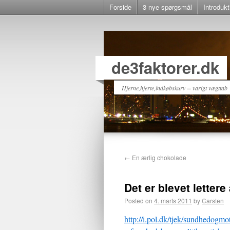
Forside
3 nye spørgsmål
Introdukt
de3faktorer.dk
Hjerne,hjerte,indkøbskurv = varigt vægttab
←
En ærlig chokolade
Det er blevet lettere
Posted on
4. marts 2011
by
Carsten
http://i.pol.dk/tjek/sundhedogmo