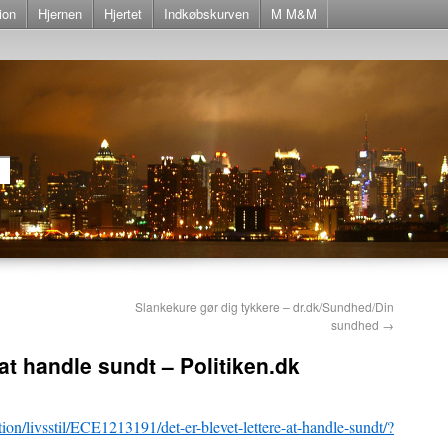
ion
Hjernen
Hjertet
Indkøbskurven
M M&M
Slankekure gør dig tykkere – dr.dk/Sundhed/Din
sundhed
→
 at handle sundt – Politiken.dk
tion/livsstil/ECE1213191/det-er-blevet-lettere-at-handle-sundt/?