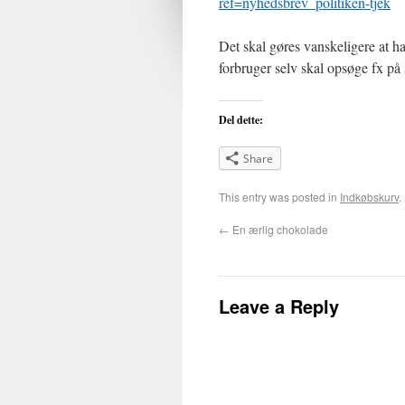
ref=nyhedsbrev_politiken-tjek
Det skal gøres vanskeligere at h
forbruger selv skal opsøge fx på
Del dette:
Share
This entry was posted in
Indkøbskurv
.
←
En ærlig chokolade
Leave a Reply