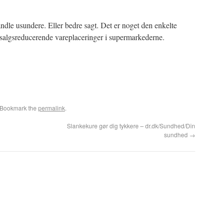
andle usundere. Eller bedre sagt. Det er noget den enkelte
 salgsreducerende vareplaceringer i supermarkederne.
 Bookmark the
permalink
.
Slankekure gør dig tykkere – dr.dk/Sundhed/Din
sundhed
→