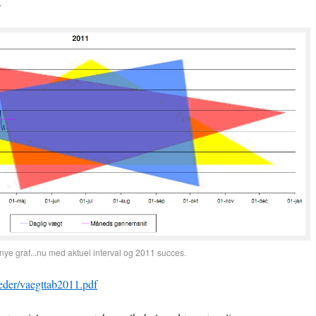
.
nye graf...nu med aktuel interval og 2011 succes.
lleder/vaegttab2011.pdf