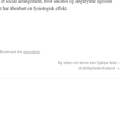
es et social arrangement, hvor alkohol og døgnrytme ligesom
t har åbenbart en fysiologisk effekt.
 Bookmark the
permalink
.
Ny viden om tarme kan hjælpe fede –
dr.dk/Nyheder/Indland
→