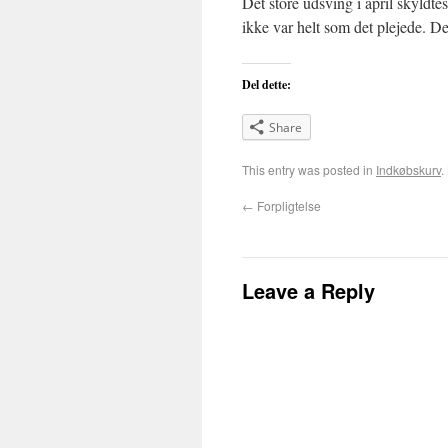
Det store udsving i april skyldt
ikke var helt som det plejede. De
Del dette:
Share
This entry was posted in
Indkøbskurv
.
←
Forpligtelse
Leave a Reply