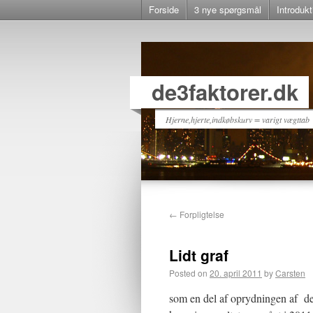
Forside
3 nye spørgsmål
Introdukt
de3faktorer.dk
Hjerne,hjerte,indkøbskurv = varigt vægttab
←
Forpligtelse
Lidt graf
Posted on
20. april 2011
by
Carsten
som en del af oprydningen af de l