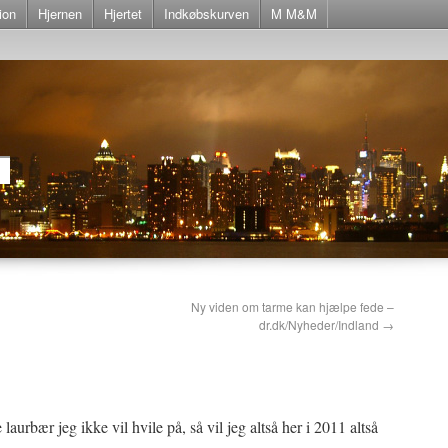
ion
Hjernen
Hjertet
Indkøbskurven
M M&M
Ny viden om tarme kan hjælpe fede –
dr.dk/Nyheder/Indland
→
aurbær jeg ikke vil hvile på, så vil jeg altså her i 2011 altså