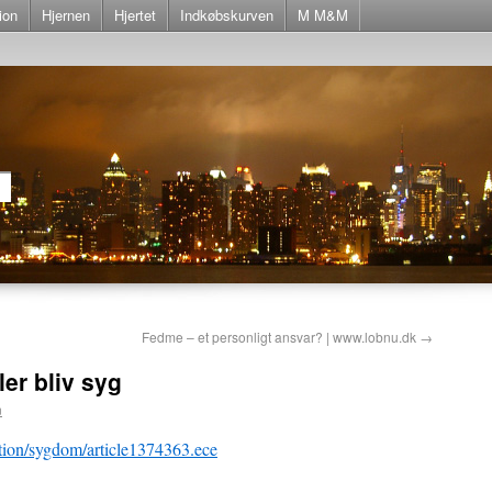
ion
Hjernen
Hjertet
Indkøbskurven
M M&M
Fedme – et personligt ansvar? | www.lobnu.dk
→
ller bliv syg
n
otion/sygdom/article1374363.ece