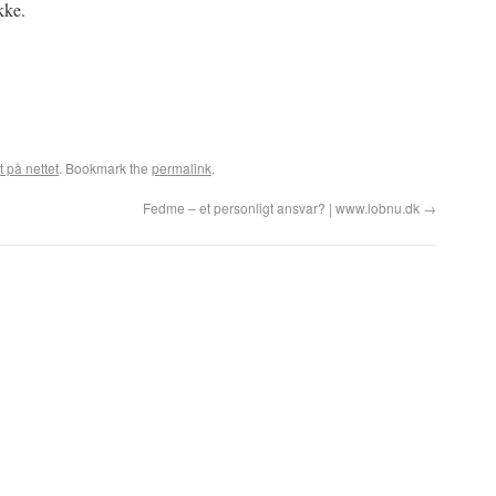
kke.
t på nettet
. Bookmark the
permalink
.
Fedme – et personligt ansvar? | www.lobnu.dk
→