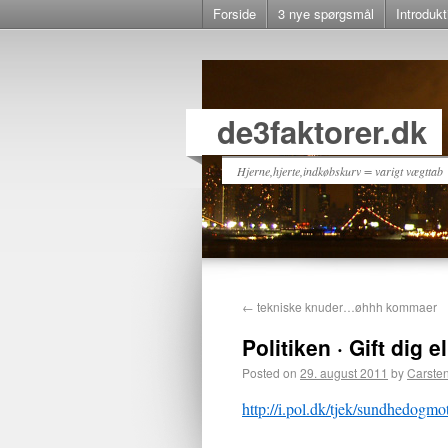
Forside
3 nye spørgsmål
Introdukt
de3faktorer.dk
Hjerne,hjerte,indkøbskurv = varigt vægttab
←
tekniske knuder…øhhh kommaer
Politiken · Gift dig e
Posted on
29. august 2011
by
Carste
http://i.pol.dk/tjek/sundhedogm