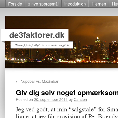
Forside
3 nye spørgsmål
Introduktion
Hjernen
Hje
de3faktorer.dk
Hjerne,hjerte,indkøbskurv = varigt vægttab
←
Nupobar vs. Maximbar
Giv dig selv noget opmærkso
Posted on
20. september 2011
by
Carsten
Jeg ved godt, at min “salgstale” for Sm
ligne, at jeg får provision af Per Brænd