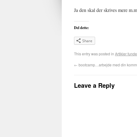
Ja den skal der skrives mere m.
Del dette:
Share
This entry was posted in
Artikler funde
←
bootcamp…arbejde med din kommen
Leave a Reply