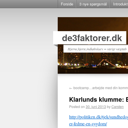
Forside
3 nye spørgsmål
Introdukt
de3faktorer.dk
Hjerne,hjerte,indkøbskurv = varigt vægttab
←
bootcamp…arbejde med din kommen
Klarlunds klumme: 
Posted on
30. juni 2013
by
Carsten
http://politiken.dk/tjek/sundh
er-fedme-en-sygdom/