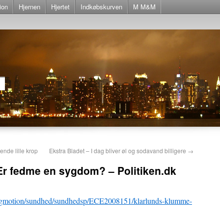
ion
Hjernen
Hjertet
Indkøbskurven
M M&M
de lille krop
Ekstra Bladet – I dag bliver øl og sodavand billigere
→
Er fedme en sygdom? – Politiken.dk
edogmotion/sundhed/sundhedsp/ECE2008151/klarlunds-klumme-