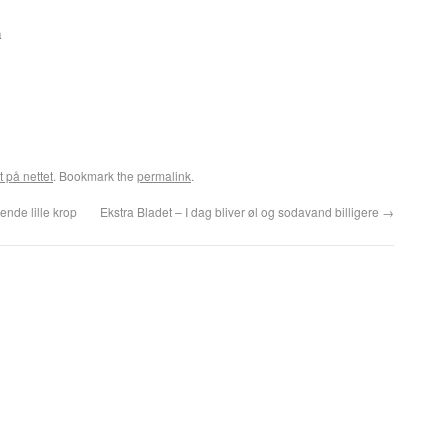
m
t på nettet
. Bookmark the
permalink
.
de lille krop
Ekstra Bladet – I dag bliver øl og sodavand billigere
→