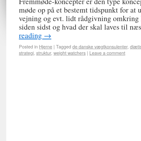
Fremmøde-koncepter er den type koncep
møde op på et bestemt tidspunkt for at u
vejning og evt. lidt rådgivning omkring 
siden sidst og hvad der skal laves til n
reading
→
Posted in
Hjerne
|
Tagged
de danske vægtkonsulenter
,
diæti
strategi
,
struktur
,
weight watchers
|
Leave a comment