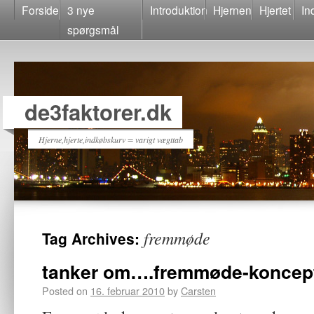
Forside
3 nye
Introduktion
Hjernen
Hjertet
In
spørgsmål
de3faktorer.dk
Hjerne,hjerte,indkøbskurv = varigt vægttab
fremmøde
Tag Archives:
tanker om….fremmøde-koncep
Posted on
16. februar 2010
by
Carsten