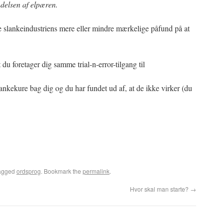
elsen af elpæren.
 slankeindustriens mere eller mindre mærkelige påfund på at
t du foretager dig samme trial-n-error-tilgang til
ankekure bag dig og du har fundet ud af, at de ikke virker (du
agged
ordsprog
. Bookmark the
permalink
.
Hvor skal man starte?
→