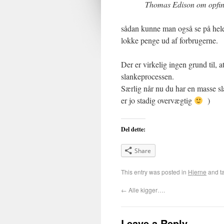
Thomas Edison om opfind
sådan kunne man også se på hele
lokke penge ud af forbrugerne.
Der er virkelig ingen grund til, a
slankeprocessen.
Særlig når nu du har en masse sl
er jo stadig overvægtig
)
Del dette:
Share
This entry was posted in
Hjerne
and t
←
Alle kigger….
Leave a Reply