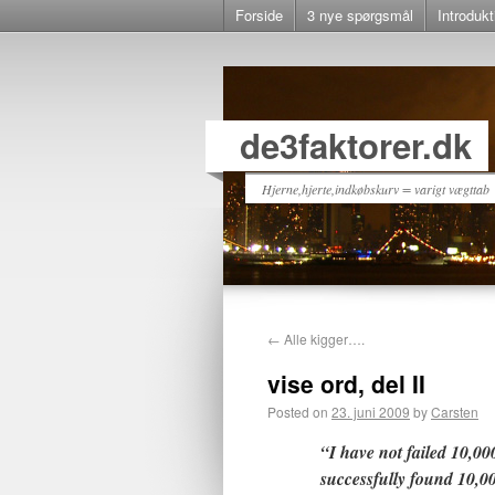
Forside
3 nye spørgsmål
Introdukt
de3faktorer.dk
Hjerne,hjerte,indkøbskurv = varigt vægttab
←
Alle kigger….
vise ord, del II
Posted on
23. juni 2009
by
Carsten
“I have not failed 10,00
successfully found 10,00