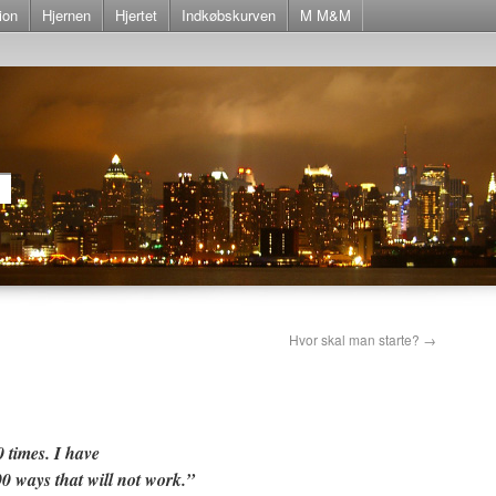
ion
Hjernen
Hjertet
Indkøbskurven
M M&M
Hvor skal man starte?
→
0 times. I have
0 ways that will not work.”