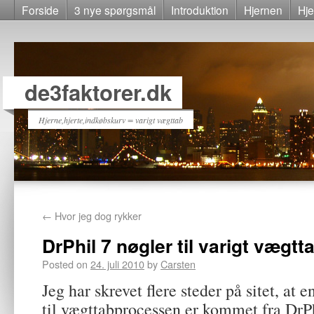
Forside
3 nye spørgsmål
Introduktion
Hjernen
Hje
de3faktorer.dk
Hjerne,hjerte,indkøbskurv = varigt vægttab
←
Hvor jeg dog rykker
DrPhil 7 nøgler til varigt vægtt
Posted on
24. juli 2010
by
Carsten
Jeg har skrevet flere steder på sitet, at e
til vægttabprocessen er kommet fra DrP