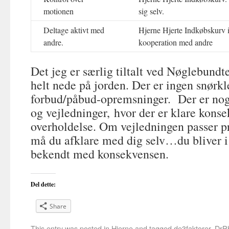
motionen
sig selv.
Deltage aktivt med
Hjerne Hjerte Indkøbskurv 
andre.
kooperation med andre
Det jeg er særlig tiltalt ved Nøglebundte
helt nede på jorden. Der er ingen snør
forbud/påbud-opremsninger. Der er noge
og vejledninger, hvor der er klare kons
overholdelse. Om vejledningen passer pr
må du afklare med dig selv…du bliver i 
bekendt med konsekvensen.
Del dette:
Share
This entry was posted in
Hjerne
and tagged
de3faktorer
,
DrPh