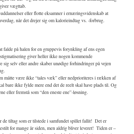
giver vægttab.
-uddannelser eller flotte eksamner i ernæringsvidenskab at
hverdag, når det drejer sig om kalorieindtag vs. -forbrug.
t falde på halen for en gruppevis forynkling af ens egen
 stigmatisering giver heller ikke nogen kommende
 sig selv eller andre skaber unødige forhindringer på vejen
ng.
m måtte være ikke “tales væk” eller nedprioriteres i rækken af
 bare ikke fylde mere end det de reelt skal have plads til. Og
lene eller fremstå som “den eneste ene”-løsning.
r de tiltag som er tilstede i samfundet spillet fallit! Det er
tilt for mange år siden, men aldrig bliver leveret! Tiden er –