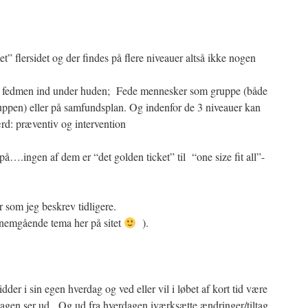
t” flersidet og der findes på flere niveauer altså ikke nogen
r fedmen ind under huden; Fede mennesker som gruppe (både
ppen) eller på samfundsplan. Og indenfor de 3 niveauer kan
d: præventiv og intervention
 på….ingen af dem er “det golden ticket” til “one size fit all”-
r som jeg beskrev tidligere.
gennemgående tema her på sitet
).
dder i sin egen hverdag og ved eller vil i løbet af kort tid være
erdagen ser ud. Og ud fra hverdagen iværksætte ændringer/tiltag