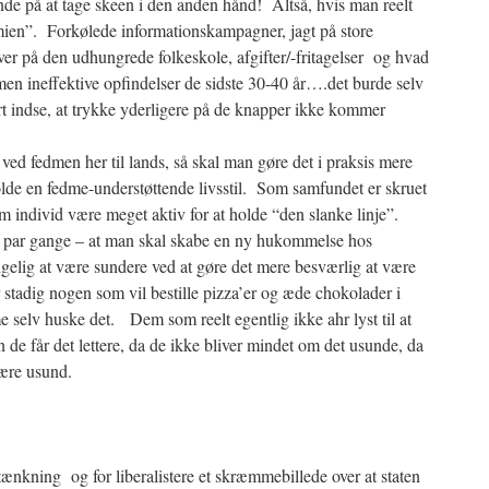
inde på at tage skeen i den anden hånd! Altså, hvis man reelt
mien”. Forkølede informationskampagner, jagt på store
ver på den udhungrede folkeskole, afgifter/-fritagelser og hvad
 men ineffektive opfindelser de sidste 30-40 år….det burde selv
rt indse, at trykke yderligere på de knapper ikke kommer
ved fedmen her til lands, så skal man gøre det i praksis mere
olde en fedme-understøttende livsstil. Som samfundet er skruet
 individ være meget aktiv for at holde “den slanke linje”.
et par gange – at man skal skabe en ny hukommelse hos
gelig at være sundere ved at gøre det mere besværlig at være
 stadig nogen som vil bestille pizza’er og æde chokolader i
selv huske det. Dem som reelt egentlig ikke ahr lyst til at
 de får det lettere, da de ikke bliver mindet om det usunde, da
være usund.
tænkning og for liberalistere et skræmmebillede over at staten