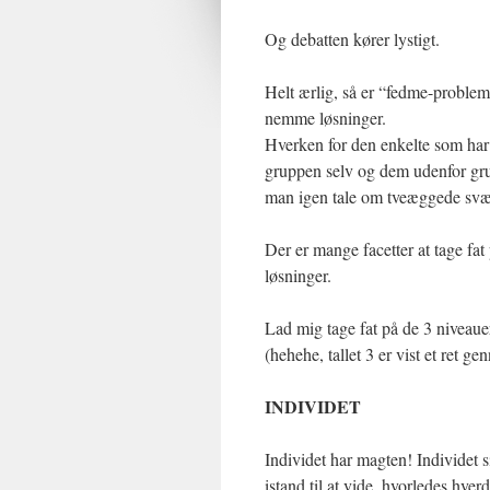
Og debatten kører lystigt.
Helt ærlig, så er “fedme-probleme
nemme løsninger.
Hverken for den enkelte som ha
gruppen selv og dem udenfor gru
man igen tale om tveæggede svær
Der er mange facetter at tage fat
løsninger.
Lad mig tage fat på de 3 niveaue
(hehehe, tallet 3 er vist et ret 
INDIVIDET
Individet har magten! Individet si
istand til at vide, hvorledes hv