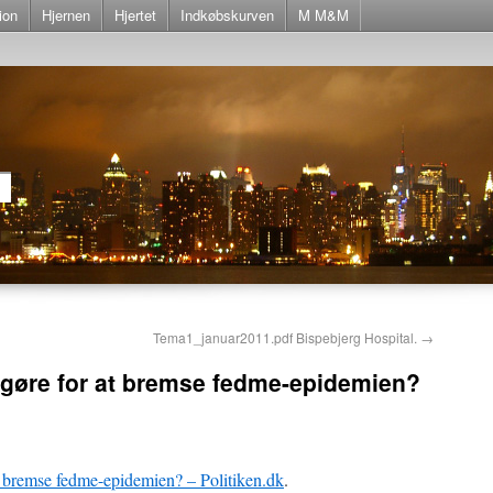
ion
Hjernen
Hjertet
Indkøbskurven
M M&M
Tema1_januar2011.pdf Bispebjerg Hospital.
→
 gøre for at bremse fedme-epidemien?
 bremse fedme-epidemien? – Politiken.dk
.