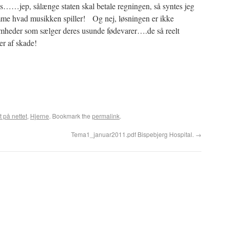
s……jep, sålænge staten skal betale regningen, så syntes jeg
emme hvad musikken spiller! Og nej, løsningen er ikke
omheder som sælger deres usunde fødevarer….de så reelt
er af skade!
t på nettet
,
Hjerne
. Bookmark the
permalink
.
Tema1_januar2011.pdf Bispebjerg Hospital.
→