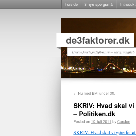
Forside
3 nye spørgsmål
Introdukt
de3faktorer.dk
Hjerne,hjerte,indkøbskurv = varigt vægttab
←
Nu med BMI under 30.
SKRIV: Hvad skal vi
– Politiken.dk
Posted on
10. juli 2011
by
Carsten
SKRIV: Hvad skal vi gøre for at