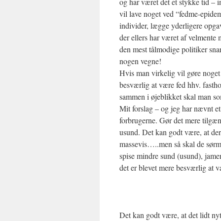
og har været det et stykke tid – 
vil lave noget ved “fedme-epide
individer, lægge yderligere opga
der ellers har været af velmente
den mest tålmodige politiker sna
nogen vegne!
Hvis man virkelig vil gøre noget 
besværlig at være fed hhv. fasth
sammen i øjeblikket skal man som
Mit forslag – og jeg har nævnt 
forbrugerne. Gør det mere tilgæn
usund. Det kan godt være, at der
massevis…..men så skal de sørme 
spise mindre sund (usund), jamen
det er blevet mere besværlig at 
Det kan godt være, at det lidt ny