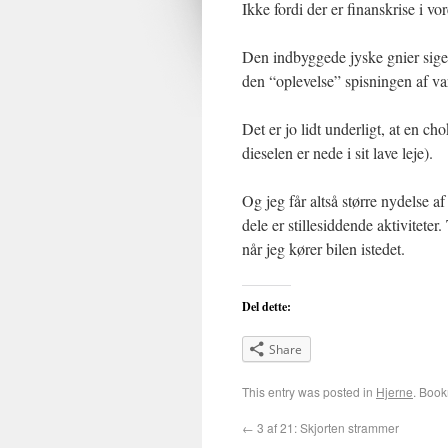
Ikke fordi der er finanskrise i 
Den indbyggede jyske gnier siger 
den “oplevelse” spisningen af va
Det er jo lidt underligt, at en ch
dieselen er nede i sit lave leje).
Og jeg får altså større nydelse
dele er stillesiddende aktivitete
når jeg kører bilen istedet.
Del dette:
Share
This entry was posted in
Hjerne
. Boo
←
3 af 21: Skjorten strammer