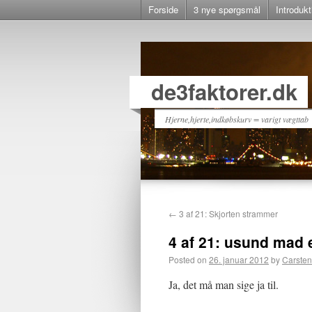
Forside
3 nye spørgsmål
Introdukt
de3faktorer.dk
Hjerne,hjerte,indkøbskurv = varigt vægttab
←
3 af 21: Skjorten strammer
4 af 21: usund mad e
Posted on
26. januar 2012
by
Carsten
Ja, det må man sige ja til.