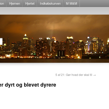
ion
Hjernen
Hjertet
Indkøbskurven
M M&M
5 af 21: Gør hvad der skal til
→
r dyrt og blevet dyrere