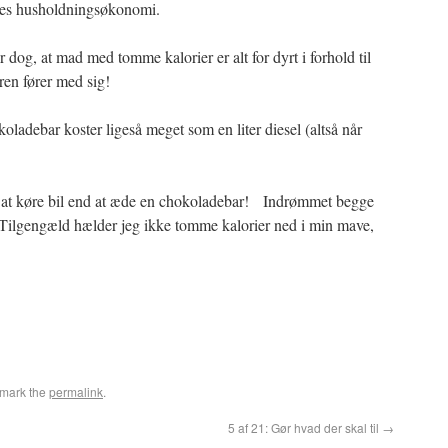
vores husholdningsøkonomi.
dog, at mad med tomme kalorier er alt for dyrt i forhold til
ren fører med sig!
okoladebar koster ligeså meget som en liter diesel (altså når
 af at køre bil end at æde en chokoladebar! Indrømmet begge
r. Tilgengæld hælder jeg ikke tomme kalorier ned i min mave,
kmark the
permalink
.
5 af 21: Gør hvad der skal til
→