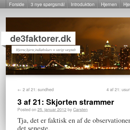
Forside
3 nye spørgsmål
Introduktion
Hjernen
Hje
de3faktorer.dk
Hjerne,hjerte,indkøbskurv = varigt vægttab
←
2 af 21: sundhed
4 af 21: usu
3 af 21: Skjorten strammer
Posted on
25. januar 2012
by
Carsten
Tja, det er faktisk en af de observatione
det seneste.