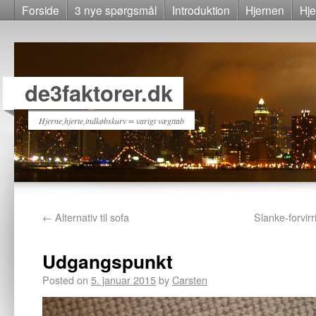
Forside
3 nye spørgsmål
Introduktion
Hjernen
Hje
de3faktorer.dk
Hjerne,hjerte,indkøbskurv = varigt vægttab
←
Alternativ til sofa
Slanke-forvir
Udgangspunkt
Posted on
5. januar 2015
by
Carsten