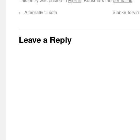
This entry was posted in
Hjerne
. Bookmark the
permalink
.
←
Alternativ til sofa
Slanke-forvir
Leave a Reply