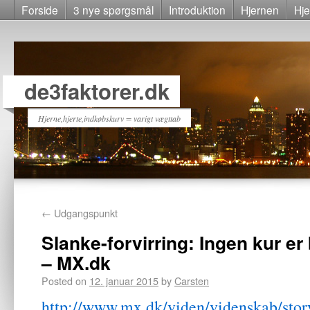
Forside
3 nye spørgsmål
Introduktion
Hjernen
Hje
de3faktorer.dk
Hjerne,hjerte,indkøbskurv = varigt vægttab
←
Udgangspunkt
Slanke-forvirring: Ingen kur e
– MX.dk
Posted on
12. januar 2015
by
Carsten
http://www.mx.dk/viden/videnskab/sto