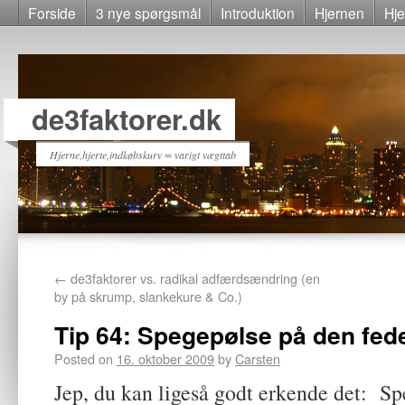
Forside
3 nye spørgsmål
Introduktion
Hjernen
Hje
de3faktorer.dk
Hjerne,hjerte,indkøbskurv = varigt vægttab
←
de3faktorer vs. radikal adfærdsændring (en
by på skrump, slankekure & Co.)
Tip 64: Spegepølse på den fed
Posted on
16. oktober 2009
by
Carsten
Jep, du kan ligeså godt erkende det: Sp