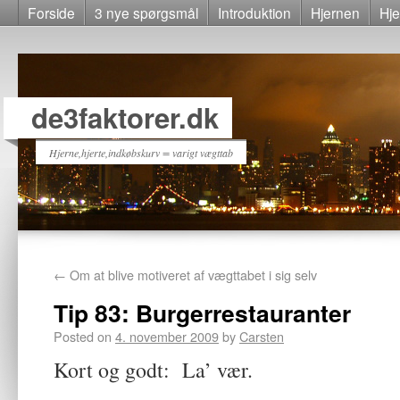
Forside
3 nye spørgsmål
Introduktion
Hjernen
Hje
de3faktorer.dk
Hjerne,hjerte,indkøbskurv = varigt vægttab
←
Om at blive motiveret af vægttabet i sig selv
Tip 83: Burgerrestauranter
Posted on
4. november 2009
by
Carsten
Kort og godt: La’ vær.