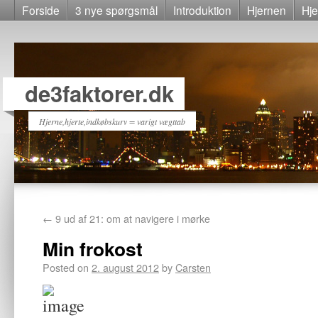
Forside
3 nye spørgsmål
Introduktion
Hjernen
Hje
de3faktorer.dk
Hjerne,hjerte,indkøbskurv = varigt vægttab
←
9 ud af 21: om at navigere i mørke
Min frokost
Posted on
2. august 2012
by
Carsten