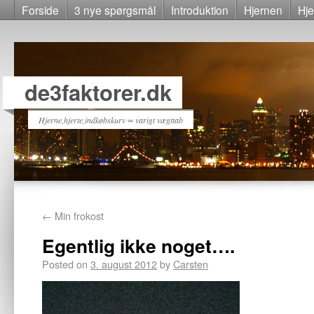
Forside
3 nye spørgsmål
Introduktion
Hjernen
Hje
de3faktorer.dk
Hjerne,hjerte,indkøbskurv = varigt vægttab
←
Min frokost
Egentlig ikke noget….
Posted on
3. august 2012
by
Carsten