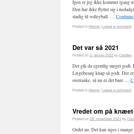
Igen er jeg ikke kommet igang m
Den har ikke flyttet sig i nedadgå
stadig til volleyball. …
Continue
Posted in
Hjerne
|
Leave a comment
Det var så 2021
Posted on
2. januar 2022
by
Carsten
Det gik da egentlig meget godt. I
Lægebesøg knap så godt. Der er 
overraske, så nu er det bare …
C
Posted in
Hjerne
|
Leave a comment
Vredet om på knæet
Posted on
26. november 2021
by
Car
Ordet au. Det kan siges i mange 