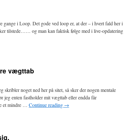
e gange i Loop. Det gode ved loop er, at der – i hvert fald her i
er tilstede…… og man kan faktisk følge med i live-opdatering
re vægttab
jeg skribler noget ned her på sitet, så sker der nogen mentale
ør jeg enten fastholder mit vægttab eller endda får
se et mindre …
Continue reading
→
sig.