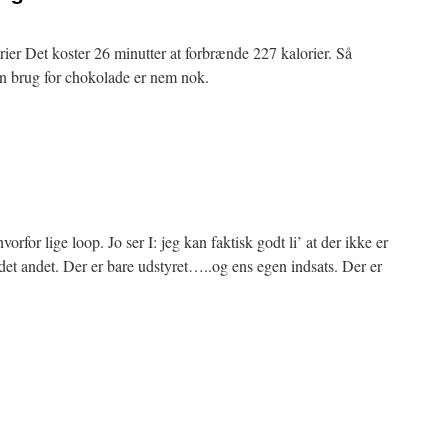
er Det koster 26 minutter at forbrænde 227 kalorier. Så
n brug for chokolade er nem nok.
rfor lige loop. Jo ser I: jeg kan faktisk godt li’ at der ikke er
er det andet. Der er bare udstyret…..og ens egen indsats. Der er
2