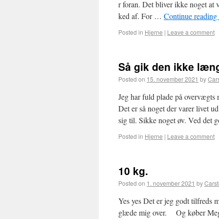
r foran. Det bliver ikke noget at 
ked af. For …
Continue reading
Posted in
Hjerne
|
Leave a comment
Så gik den ikke læn
Posted on
15. november 2021
by
Car
Jeg har fuld plade på overvægts
Det er så noget der varer livet 
sig til. Sikke noget øv. Ved det
Posted in
Hjerne
|
Leave a comment
10 kg.
Posted on
1. november 2021
by
Cars
Yes yes Det er jeg godt tilfred
glæde mig over. Og køber Mege