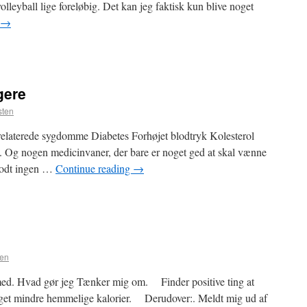
volleyball lige foreløbig. Det kan jeg faktisk kun blive noget
→
gere
sten
 relaterede sygdomme Diabetes Forhøjet blodtryk Kolesterol
ud. Og nogen medicinvaner, der bare er noget ged at skal vænne
 godt ingen …
Continue reading
→
ten
s med. Hvad gør jeg Tænker mig om. Finder positive ting at
t mindre hemmelige kalorier. Derudover:. Meldt mig ud af