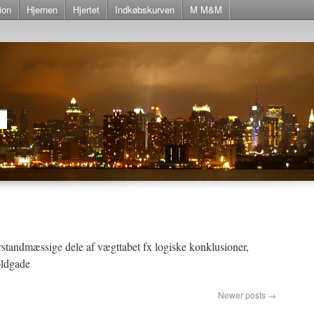
ion
Hjernen
Hjertet
Indkøbskurven
M M&M
rstandmæssige dele af vægttabet fx logiske konklusioner,
oldgade
Newer posts
→