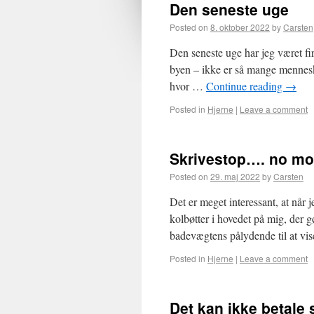
Den seneste uge
Posted on
8. oktober 2022
by
Carsten
Den seneste uge har jeg været fir
byen – ikke er så mange mennesk
hvor …
Continue reading
→
Posted in
Hjerne
|
Leave a comment
Skrivestop…. no mo
Posted on
29. maj 2022
by
Carsten
Det er meget interessant, at når 
kolbøtter i hovedet på mig, der g
badevægtens pålydende til at vi
Posted in
Hjerne
|
Leave a comment
Det kan ikke betale 