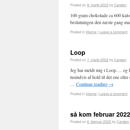
Posted on
9. marts 2022
by
Carsten
100 gram chokolade ca 600 kalori
beslutningen den næste gang ma
Posted in
Hjerne
|
Leave a comment
Loop
Posted on
7. marts 2022
by
Carsten
Jeg har meldt mig i Loop…. og hvo
tusindvis af hold til det ene ell
…
Continue reading
→
Posted in
Hjerne
|
Leave a comment
så kom februar 202
Posted on
6. februar 2022
by
Carsten