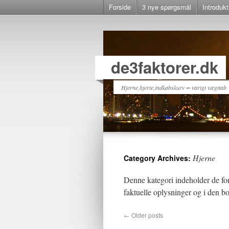
Forside
3 nye spørgsmål
Introdukt
de3faktorer.dk
Hjerne,hjerte,indkøbskurv = varigt vægttab
Hjerne
Category Archives:
Denne kategori indeholder de fo
faktuelle oplysninger og i den b
←
Older posts