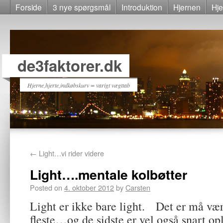
Forside
3 nye spørgsmål
Introduktion
Hjernen
Hje
de3faktorer.dk
Hjerne,hjerte,indkøbskurv = varigt vægttab
←
Light…vi rider videre
Light….mentale kolbøtter
Posted on
4. oktober 2012
by
Carsten
Light er ikke bare light. Det er må vær
fleste…og de sidste er vel også snart op