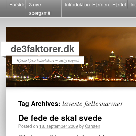
Forside
3 nye
Introduktion
Hjernen
Hjertet
In
spørgsmål
de3faktorer.dk
Hjerne,hjerte,indkøbskurv = varigt vægttab
laveste fællesnævner
Tag Archives:
De fede de skal svede
Posted on
18. september 2009
by
Carsten