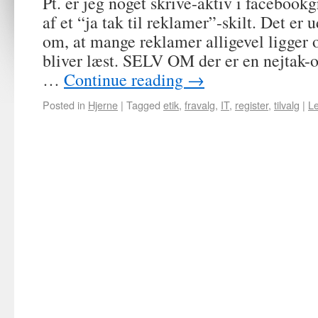
Pt. er jeg noget skrive-aktiv i facebook
af et “ja tak til reklamer”-skilt. Det er
om, at mange reklamer alligevel ligger 
bliver læst. SELV OM der er en nejtak-o
…
Continue reading
→
Posted in
Hjerne
|
Tagged
etik
,
fravalg
,
IT
,
register
,
tilvalg
|
L