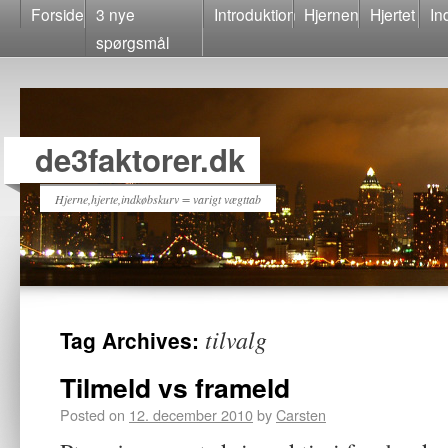
Forside
3 nye
Introduktion
Hjernen
Hjertet
In
spørgsmål
de3faktorer.dk
Hjerne,hjerte,indkøbskurv = varigt vægttab
tilvalg
Tag Archives:
Tilmeld vs frameld
Posted on
12. december 2010
by
Carsten