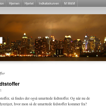
ion
Hjernen
Hjertet
Indkøbskurven
M M&M
ffer
dtstoffer
n
toffer, så findes der også umættede fedtstoffer. Og når nu de
dyreriget, hvor mon så de umættede fedstoffer kommer fra?