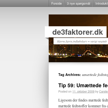
Forside
3 nye spørgsmål
Introdukt
de3faktorer.dk
Hjerne,hjerte,indkøbskurv = varigt vægttab
umættede fedtsto
Tag Archives:
Tip 59: Umættede fe
Posted on
11. oktober 2009
by
Carste
Ligesom der findes mættede fedts
mættede fedtstoffer kommer fra 