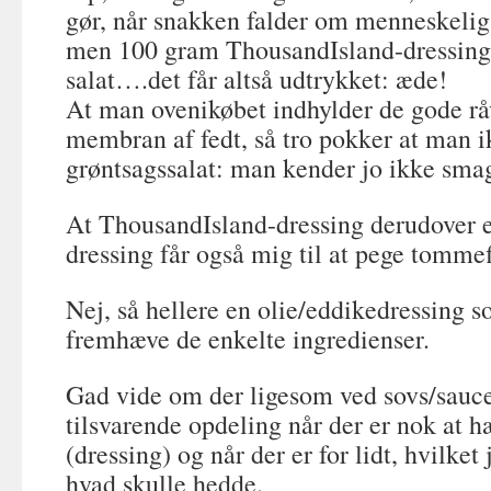
gør, når snakken falder om menneskelig
men 100 gram ThousandIsland-dressing 
salat….det får altså udtrykket: æde!
At man ovenikøbet indhylder de gode rå
membran af fedt, så tro pokker at man i
grøntsagssalat: man kender jo ikke sma
At ThousandIsland-dressing derudover e
dressing får også mig til at pege tomme
Nej, så hellere en olie/eddikedressing s
fremhæve de enkelte ingredienser.
Gad vide om der ligesom ved sovs/sauce
tilsvarende opdeling når der er nok at h
(dressing) og når der er for lidt, hvilket
hvad skulle hedde.