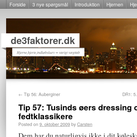
Forside
3 nye spørgsmål
Introduktion
Hjernen
Hje
de3faktorer.dk
Hjerne,hjerte,indkøbskurv = varigt vægttab
←
Tip 56: Auberginer
DR1: 5.
Tip 57: Tusinds øers dressing 
fedtklassikere
Posted on
9. oktober 2009
by
Carsten
Dem har du naturligvis ikke i dit kølesk