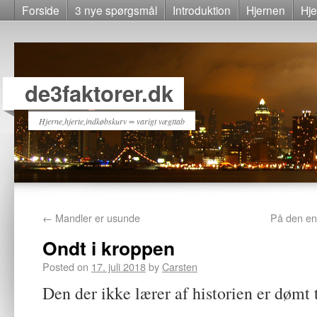
Forside
3 nye spørgsmål
Introduktion
Hjernen
Hje
de3faktorer.dk
Hjerne,hjerte,indkøbskurv = varigt vægttab
←
Mandler er usunde
På den en
Ondt i kroppen
Posted on
17. juli 2018
by
Carsten
Den der ikke lærer af historien er dømt t