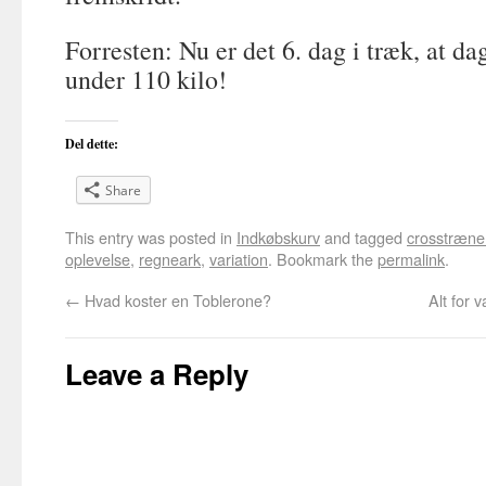
Forresten: Nu er det 6. dag i træk, at d
under 110 kilo!
Del dette:
Share
This entry was posted in
Indkøbskurv
and tagged
crosstræne
oplevelse
,
regneark
,
variation
. Bookmark the
permalink
.
←
Hvad koster en Toblerone?
Alt for 
Leave a Reply