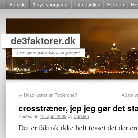
Forside
3 nye spørgsmål
Introduktion
Hjernen
Hje
de3faktorer.dk
Hjerne,hjerte,indkøbskurv = varigt vægttab
←
Hvad koster en Toblerone?
Alt for 
crosstræner, jep jeg gør det st
Posted on
10. april 2009
by
Carsten
Det er faktisk ikke helt tosset det der cr