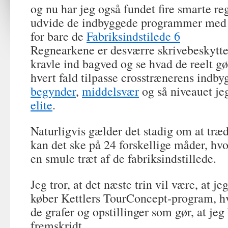
og nu har jeg også fundet fire smarte re
udvide de indbyggede programmer med 1
for bare de
Fabriksindstilede 6
Regnearkene er desværre skrivebeskytte
kravle ind bagved og se hvad de reelt g
hvert fald tilpasse crosstrænerens indb
begynder
,
middelsvær
og så niveauet jeg
elite
.
Naturligvis gælder det stadig om at træ
kan det ske på 24 forskellige måder, hvo
en smule træt af de fabriksindstillede.
Jeg tror, at det næste trin vil være, at je
køber Kettlers TourConcept-program, h
de grafer og opstillinger som gør, at je
fremskridt.