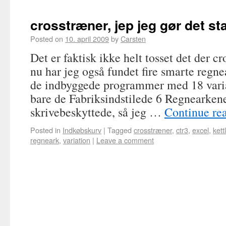
crosstræner, jep jeg gør det st
Posted on
10. april 2009
by
Carsten
Det er faktisk ikke helt tosset det der cr
nu har jeg også fundet fire smarte regne
de indbyggede programmer med 18 variat
bare de Fabriksindstilede 6 Regnearken
skrivebeskyttede, så jeg …
Continue re
Posted in
Indkøbskurv
|
Tagged
crosstræner
,
ctr3
,
excel
,
kett
regneark
,
variation
|
Leave a comment