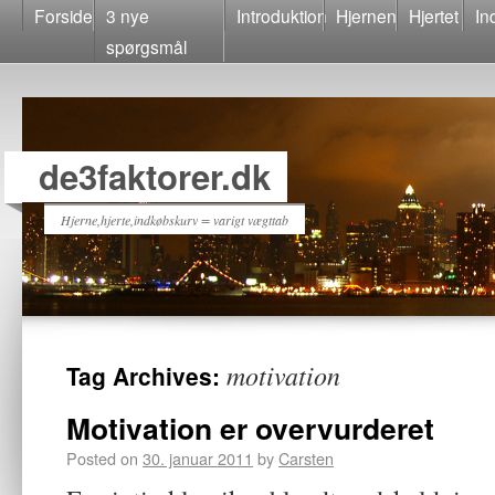
Forside
3 nye
Introduktion
Hjernen
Hjertet
In
spørgsmål
de3faktorer.dk
Hjerne,hjerte,indkøbskurv = varigt vægttab
motivation
Tag Archives:
Motivation er overvurderet
Posted on
30. januar 2011
by
Carsten