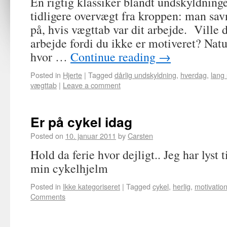
En rigtig klassiker blandt undskyldninge
tidligere overvægt fra kroppen: man sa
på, hvis vægttab var dit arbejde. Ville d
arbejde fordi du ikke er motiveret? Natu
hvor …
Continue reading
→
Posted in
Hjerte
|
Tagged
dårlig undskyldning
,
hverdag
,
lang 
vægttab
|
Leave a comment
Er på cykel idag
Posted on
10. januar 2011
by
Carsten
Hold da ferie hvor dejligt.. Jeg har lyst t
min cykelhjelm
Posted in
Ikke kategoriseret
|
Tagged
cykel
,
herlig
,
motivatio
Comments