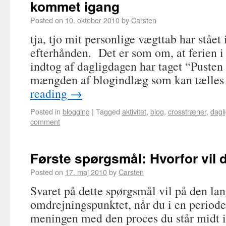
kommet igang
Posted on
10. oktober 2010
by
Carsten
tja, tjo mit personlige vægttab har stået
efterhånden. Det er som om, at ferien 
indtog af dagligdagen har taget “Pusten 
mængden af blogindlæg som kan tælle
reading
→
Posted in
blogging
|
Tagged
aktivitet
,
blog
,
crosstræner
,
dagl
comment
Første spørgsmål: Hvorfor vil 
Posted on
17. maj 2010
by
Carsten
Svaret på dette spørgsmål vil på den la
omdrejningspunktet, når du i en periode 
meningen med den proces du står midt i,