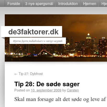
Forside
3 nye spørgsmål
Introduktion
Hjernen
Hje
de3faktorer.dk
Hjerne,hjerte,indkøbskurv = varigt vægttab
←
Tip 27: Dybfrost
Tip 28: De søde sager
Posted on
10. september 2009
by
Carsten
Skal man forsage alt det søde og leve af