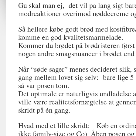
Gu skal man ej, det vil på lang sigt ba
modreaktioner overimod nøddecreme og
Så hellere købe godt brød med kostfibre
komme en god kvalitetsmarmelade.
Kommer du brødet på brødristeren først 
nogen andre smagsnuancer i brødet end 
Når “søde sager” menes decideret slik, s
gang mellem lovet sig selv: bare lige 
så var posen tom.
Det optimale er naturligvis undladelse 
ville være realitetsfornægtelse at genne
skridt på én gang.
Hvad med et lille skridt: Køb en ordinæ
ikke family-size og Co). Åben posen og 