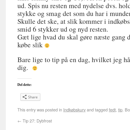
ud. Spis nu resten med nydelse dvs. ho
stykke og smag det som du har i munden 
Skulle det ske, at slik kommer i indkøb
smid 6 stykker ud og nyd resten.
Gæt lige hvad du skal gøre næste gang 
købe slik
Bare lige to tip på en dag, hvilket jeg h
dig.
Del dette:
Share
This entry was posted in
Indkøbskurv
and tagged
fedt
,
tip
. B
←
Tip 27: Dybfrost