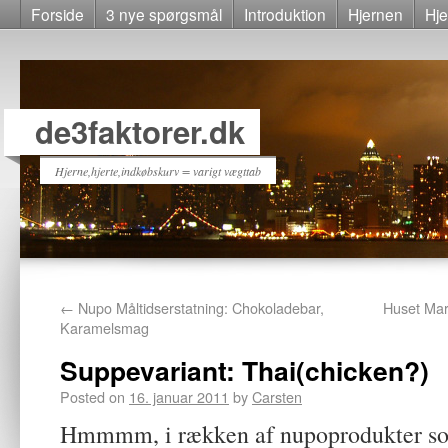
Forside
3 nye spørgsmål
Introduktion
Hjernen
Hje
de3faktorer.dk
Hjerne,hjerte,indkøbskurv = varigt vægttab
←
Nupo Måltidserstatning: Chokoladebar,
Huset Ma
Karamelsmag
Suppevariant: Thai(chicken?)
Posted on
16. januar 2011
by
Carsten
Hmmmm, i rækken af nupoprodukter som 