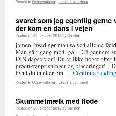
Posted in
Observationer
|
Leave a comment
svaret som jeg egentlig gerne 
der kom en dans i vejen
Posted on
26. oktober 2012
by
Carsten
jamen, hvad gør man så ved alle de fæl
Man går igang med gå. Gå gennem s
DIN dagsorden! Du er ikke noget offer f
produktanprisninger og placeringer! D
hvad du tænker om …
Continue readin
Posted in
Observationer
|
Leave a comment
Skummetmælk med fløde
Posted on
20. oktober 2012
by
Carsten