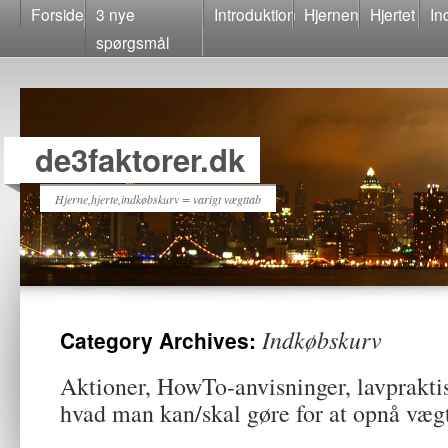
Forside
3 nye
Introduktion
Hjernen
Hjertet
In
spørgsmål
de3faktorer.dk
Hjerne,hjerte,indkøbskurv = varigt vægttab
Indkøbskurv
Category Archives:
Aktioner, HowTo-anvisninger, lavpraktisk
hvad man kan/skal gøre for at opnå væg