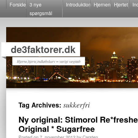
Forside
3 nye
Introduktion
Hjernen
Hjertet
In
spørgsmål
de3faktorer.dk
Hjerne,hjerte,indkøbskurv = varigt vægttab
sukkerfri
Tag Archives:
Ny original: Stimorol Re*fresh
Original * Sugarfree
Posted on
7. november 2012
by
Carsten