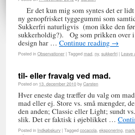
Er det kun mig som syntes det er lidt 
ny genopfrisket tyggegummi som samtid
Sukkerfri naturligvis (mon ikke den før
sukkerholdig?). Og som prikken over i
design har …
Continue reading
→
Posted in
Observationer
|
Tagged
mad
,
ny
,
sukkerfri
|
Leave 
til- eller fravalg ved mad.
Posted on
13. december 2010
by
Carsten
Hver eneste dag træffer du valg om mad
mad eller ej. Store vs. små mængder, de
den anden; Classic eller Light; sundt vs
slik. Det er faktisk i øjeblikket …
Conti
Posted in
Indkøbskurv
|
Tagged
cocacola
,
eksponering
,
mark