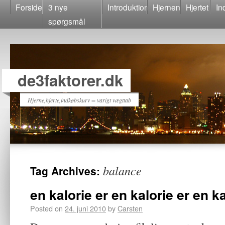
Forside
3 nye
Introduktion
Hjernen
Hjertet
In
spørgsmål
de3faktorer.dk
Hjerne,hjerte,indkøbskurv = varigt vægttab
balance
Tag Archives:
en kalorie er en kalorie er en k
Posted on
24. juni 2010
by
Carsten