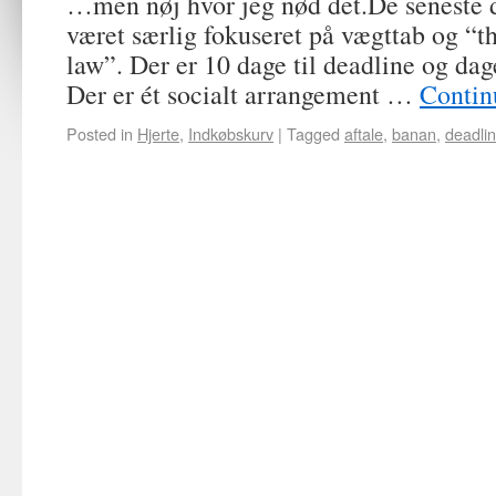
…men nøj hvor jeg nød det.De seneste d
været særlig fokuseret på vægttab og “th
law”. Der er 10 dage til deadline og dag
Der er ét socialt arrangement …
Contin
Posted in
Hjerte
,
Indkøbskurv
|
Tagged
aftale
,
banan
,
deadli