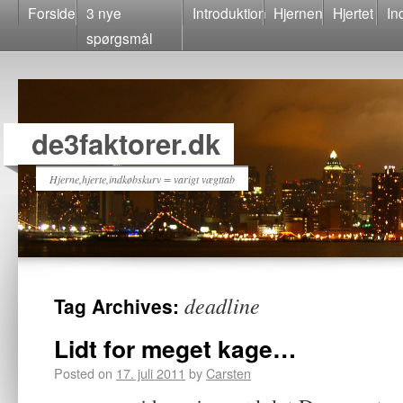
Forside
3 nye
Introduktion
Hjernen
Hjertet
In
spørgsmål
de3faktorer.dk
Hjerne,hjerte,indkøbskurv = varigt vægttab
deadline
Tag Archives:
Lidt for meget kage…
Posted on
17. juli 2011
by
Carsten