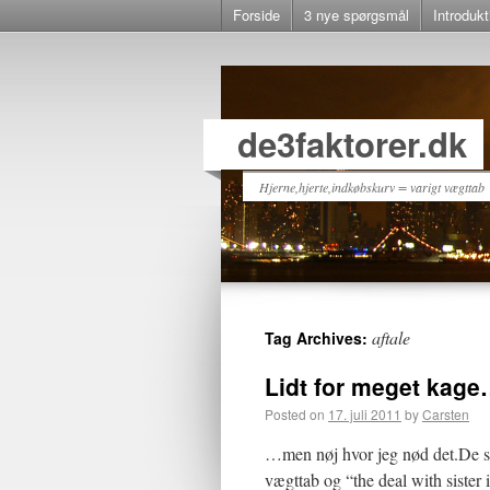
Forside
3 nye spørgsmål
Introdukt
de3faktorer.dk
Hjerne,hjerte,indkøbskurv = varigt vægttab
aftale
Tag Archives:
Lidt for meget kag
Posted on
17. juli 2011
by
Carsten
…men nøj hvor jeg nød det.De sen
vægttab og “the deal with sister 