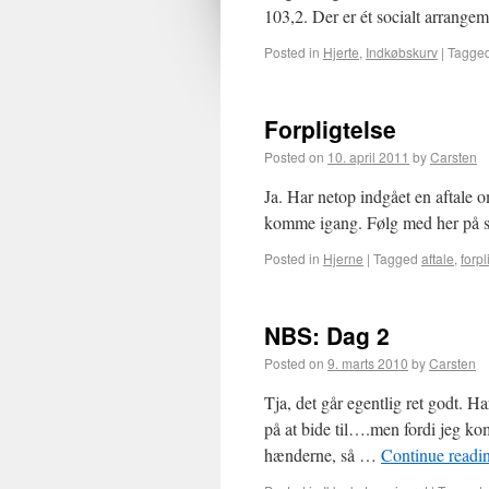
103,2. Der er ét socialt arrang
Posted in
Hjerte
,
Indkøbskurv
|
Tagge
Forpligtelse
Posted on
10. april 2011
by
Carsten
Ja. Har netop indgået en aftale 
komme igang. Følg med her på s
Posted in
Hjerne
|
Tagged
aftale
,
forpl
NBS: Dag 2
Posted on
9. marts 2010
by
Carsten
Tja, det går egentlig ret godt. 
på at bide til….men fordi jeg kom
hænderne, så …
Continue readi