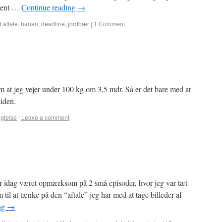
ement …
Continue reading
→
d
aftale
,
banan
,
deadline
,
jordbær
|
1 Comment
om at jeg vejer under 100 kg om 3,5 mdr. Så er det bare med at
iden.
igtelse
|
Leave a comment
Har idag været opmærksom på 2 små episoder, hvor jeg var tæt
 til at tænke på den “aftale” jeg har med at tage billeder af
ng
→