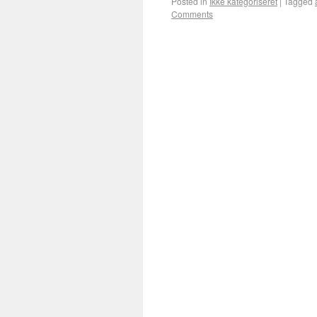
Posted in
Ikke kategoriseret
|
Tagged
Comments