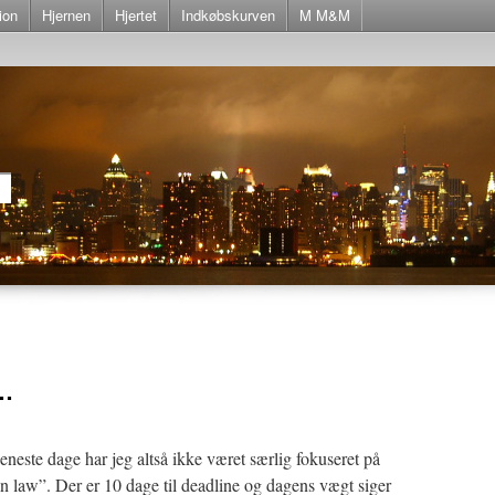
ion
Hjernen
Hjertet
Indkøbskurven
M M&M
e…
este dage har jeg altså ikke været særlig fokuseret på
in law”. Der er 10 dage til deadline og dagens vægt siger