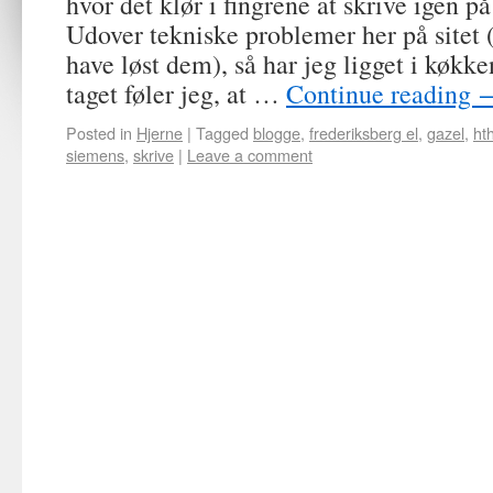
hvor det klør i fingrene at skrive igen p
Udover tekniske problemer her på sitet (
have løst dem), så har jeg ligget i køkke
taget føler jeg, at …
Continue reading
Posted in
Hjerne
|
Tagged
blogge
,
frederiksberg el
,
gazel
,
ht
siemens
,
skrive
|
Leave a comment