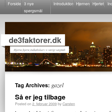
Forside
3 nye
Introduktion
Hjernen
Hjertet
In
spørgsmål
de3faktorer.dk
Hjerne,hjerte,indkøbskurv = varigt vægttab
gazel
Tag Archives:
Så er jeg tilbage
Posted on
2. februar 2009
by
Carsten