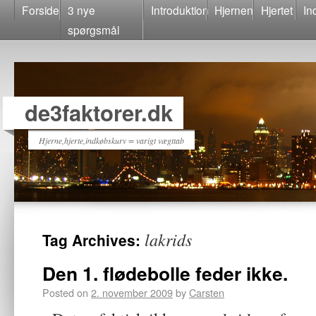
Forside
3 nye
Introduktion
Hjernen
Hjertet
In
spørgsmål
de3faktorer.dk
Hjerne,hjerte,indkøbskurv = varigt vægttab
lakrids
Tag Archives:
Den 1. flødebolle feder ikke.
Posted on
2. november 2009
by
Carsten