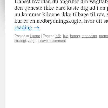
Uanset hvordan du angriber din vægttabs
den tjeneste ikke bare kaste dig ud i en 
nu kommer kiloene ikke tilbage til røv,
kur er en nedbrydningskugle, hvor dit 
reading
→
Posted in
Hjerne
|
Tagged
håb
,
kilo
,
læring
,
monodiæt
,
norma
strategi
,
vægt
|
Leave a comment