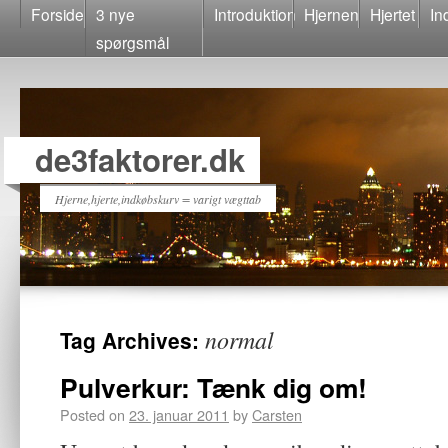
Forside
3 nye
Introduktion
Hjernen
Hjertet
In
spørgsmål
de3faktorer.dk
Hjerne,hjerte,indkøbskurv = varigt vægttab
normal
Tag Archives:
Pulverkur: Tænk dig om!
Posted on
23. januar 2011
by
Carsten